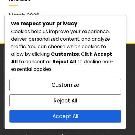
March 2026
We respect your privacy
February 2026
Cookies help us improve your experience,
deliver personalized content, and analyze
traffic. You can choose which cookies to
allow by clicking
Customize
. Click
Accept
All
to consent or
Reject All
to decline non-
JOGI INFORMÁCIÓK
essential cookies.
Szolgáltatási feltételek
Customize
Lépjen kapcsolatba velünk
Süti beállítások
Reject All
Bemutatkozás
Accept All
Az Ön adatvédelme