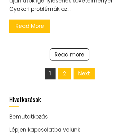
ajánlatok igénylésének követelményei
Gyakori problémák az…
Read More
Read more
Posts
1
2
Next
pagination
Hivatkozások
Bemutatkozás
Lépjen kapcsolatba velünk