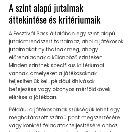
A szint alapú jutalmak
áttekintése és kritériumaik
A Fesztivál Pass általában egy szint alapú
jutalomrendszert tartalmaz, ahol a játékosok
jutalmakat nyithatnak meg, ahogy
előrehaladnak a különböző szinteken.
Minden szintnek specifikus kritériumai
vannak, amelyeket a játékosoknak
teljesíteniük kell, például kihívások
befejezése vagy bizonyos mérföldkövek
elérése a játékban.
Például a játékosoknak szükségük lehet egy
meghatározott számú pont megszerzésére
vagy konkrét feladatok teljesítésére ahhoz,