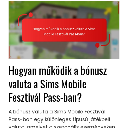
Hogyan működik a bónusz
valuta a Sims Mobile
Fesztivál Pass-ban?
A bónusz valuta a Sims Mobile Fesztivál
Pass-ban egy különleges típusú játékbeli
valuta, amelyet a szezonális eseményeken