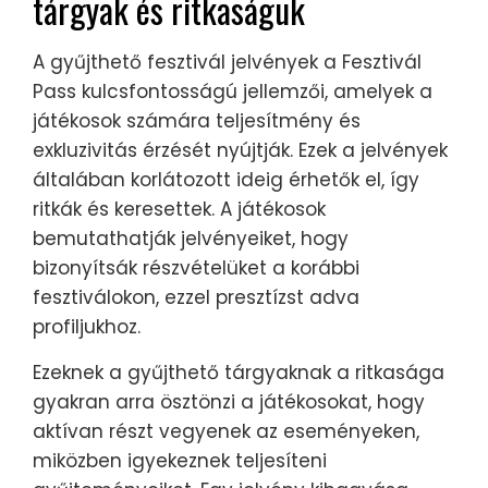
tárgyak és ritkaságuk
A gyűjthető fesztivál jelvények a Fesztivál
Pass kulcsfontosságú jellemzői, amelyek a
játékosok számára teljesítmény és
exkluzivitás érzését nyújtják. Ezek a jelvények
általában korlátozott ideig érhetők el, így
ritkák és keresettek. A játékosok
bemutathatják jelvényeiket, hogy
bizonyítsák részvételüket a korábbi
fesztiválokon, ezzel presztízst adva
profiljukhoz.
Ezeknek a gyűjthető tárgyaknak a ritkasága
gyakran arra ösztönzi a játékosokat, hogy
aktívan részt vegyenek az eseményeken,
miközben igyekeznek teljesíteni