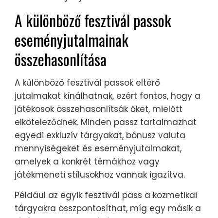
A különböző fesztivál passok
eseményjutalmainak
összehasonlítása
A különböző fesztivál passok eltérő
jutalmakat kínálhatnak, ezért fontos, hogy a
játékosok összehasonlítsák őket, mielőtt
elköteleződnek. Minden passz tartalmazhat
egyedi exkluzív tárgyakat, bónusz valuta
mennyiségeket és eseményjutalmakat,
amelyek a konkrét témákhoz vagy
játékmeneti stílusokhoz vannak igazítva.
Például az egyik fesztivál pass a kozmetikai
tárgyakra összpontosíthat, míg egy másik a