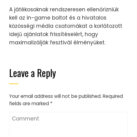
A játékosoknak rendszeresen ellenőrizniük
kell az in-game boltot és a hivatalos
közösségi média csatornákat a korlátozott
idejű ajánlatok frissítéseiért, hogy
maximalizálják fesztivál élményüket.
Leave a Reply
Your email address will not be published.
Required
fields are marked
*