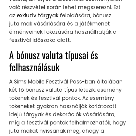
való részvétel során lehet megszerezni. Ezt
az
exkluzív tárgyak
feloldására, bónusz
jutalmak vásárlására és a játékmenet
élményeinek fokozására használhatják a
fesztivál időszaka alatt.
A bónusz valuta típusai és
felhasználásuk
A Sims Mobile Fesztivál Pass-ban általában
két fő bónusz valuta típus létezik: esemény
tokenek és fesztivál pontok. Az esemény
tokeneket gyakran használják korlátozott
idejű tárgyak és dekorációk vásárlására,
míg a fesztivál pontok felhalmozhatók, hogy
jutalmakat nyissanak meg, ahogy a