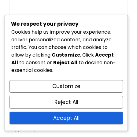
We respect your privacy
Cookies help us improve your experience,
deliver personalized content, and analyze
traffic. You can choose which cookies to
Save my name, email, and website in this
allow by clicking
Customize
. Click
Accept
browser for the next time I comment.
All
to consent or
Reject All
to decline non-
essential cookies.
Customize
Hivatkozások
Reject All
Bemutatkozás
Accept All
Lépjen kapcsolatba velünk