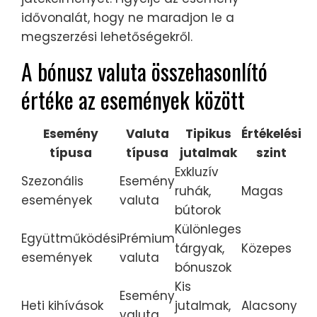
idővonalát, hogy ne maradjon le a
megszerzési lehetőségekről.
A bónusz valuta összehasonlító
értéke az események között
Esemény
Valuta
Tipikus
Értékelési
típusa
típusa
jutalmak
szint
Exkluzív
Szezonális
Esemény
ruhák,
Magas
események
valuta
bútorok
Különleges
Együttműködési
Prémium
tárgyak,
Közepes
események
valuta
bónuszok
Kis
Esemény
Heti kihívások
jutalmak,
Alacsony
valuta