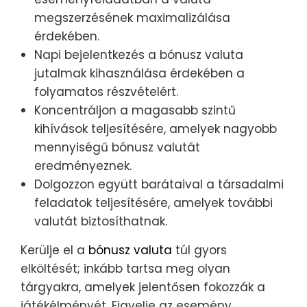
megszerzésének maximalizálása
érdekében.
Napi bejelentkezés a bónusz valuta
jutalmak kihasználása érdekében a
folyamatos részvételért.
Koncentráljon a magasabb szintű
kihívások teljesítésére, amelyek nagyobb
mennyiségű bónusz valutát
eredményeznek.
Dolgozzon együtt barátaival a társadalmi
feladatok teljesítésére, amelyek további
valutát biztosíthatnak.
Kerülje el a
bónusz valuta
túl gyors
elköltését; inkább tartsa meg olyan
tárgyakra, amelyek jelentősen fokozzák a
játékélményét. Figyelje az esemény